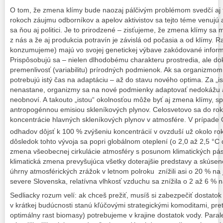
O tom, že zmena klímy bude naozaj pálčivým problémom svedčí aj to,
rokoch záujmu odborníkov a apelov aktivistov sa tejto téme venujú 
sa ňou aj politici. Je to prirodzené – zisťujeme, že zmena klímy sa
z nás a že aj produkcia potravín je závislá od počasia a od klímy. Ras
konzumujeme) majú vo svojej genetickej výbave zakódované inform
Prispôsobujú sa – nielen dlhodobému charakteru prostredia, ale do
premenlivosť (variabilitu) prírodných podmienok. Ak sa organizmo
potrebujú istý čas na adaptáciu – až do stavu nového optima. Za „i
nenastane, organizmy sa na nové podmienky adaptovať nedokážu 
neobnoví. A takouto „istou“ okolnosťou môže byť aj zmena klímy, 
antropogénnou emisiou skleníkových plynov. Celosvetovo sa do ro
koncentrácie hlavných skleníkových plynov v atmosfére. V prípade
odhadov dôjsť k 100 % zvýšeniu koncentrácií v ovzduší už okolo ro
dôsledok tohto vývoja sa popri globálnom oteplení (o 2,0 až 2,5 °
zmena všeobecnej cirkulácie atmosféry s posunom klimatických pás
klimatická zmena prevyšujúca všetky doterajšie predstavy a skúseno
úhrny atmosférických zrážok v letnom polroku znížili asi o 20 % na
severe Slovenska, relatívna vlhkosť vzduchu sa znížila o 2 až 6 % 
Sedliacky rozum velí: ak chceš prežiť, musíš si zabezpečiť dostatok
v krátkej budúcnosti stanú kľúčovými strategickými komoditami, pre
optimálny rast biomasy) potrebujeme v krajine dostatok vody. Paral