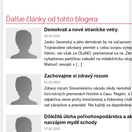
Ďalšie články od tohto blogera
Demokrati a nové stranícke vetry.
08.03.2023
Janko Jesenský a jeho demokrati by na súčasnom 
Trojnásobne odvolaný premiér s celou svojou vylep
lídrom, nie však za OĽaNO, premenoval sa na „Demo
vylepšenou partičkou zabudol na mládežnícku skup
Matovič nesoptí v [...]
Zachovajme si zdravý rozum
01.03.2023
Zdravý rozum Slovenskému národu nikdy nemohol c
tisícročných premenách histórie a času. Región, s
odjakživa nesie prvky kresťanskej a židovskej civili
rad záväzkov a pravidiel. Nie každý sa dopodrobna 
Dôležitá úloha poľnohospodárstva a ako
navzájom mydlí schody
17.02.2023