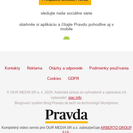
sledujte naše sociálne siete
stiahnite si aplikáciu a čítajte Pravdu pohodlne aj v
mobile
Kontakty
Reklama
Otázky a odpovede
Podmienky používania
Cookies
GDPR
© OUR MEDIA SR a. s. 2026. Autorské práva sú vyhradené a vykonáva ich
vydavateľ,
viac info
.
Blogovací systém Blog.Pravda.sk beží na technológií Wordpress.
Kompletný video servis pre OUR MEDIA SR a.s. zabezpečuje
ARBERTO GROUP
s.r.o.
.