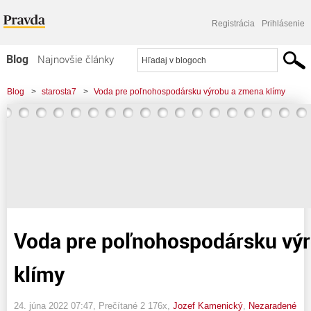
Registrácia
Prihlásenie
Blog
Najnovšie články
Najčítanejšie články
Blog
>
starosta7
>
Voda pre poľnohospodársku výrobu a zmena klímy
Najkomentovanejšie články
Zoznam blogov
Komerčné blogy
Voda pre poľnohospodársku vý
klímy
24. júna 2022 07:47
, Prečítané 2 176x,
Jozef Kamenický
,
Nezaradené