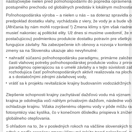
nástojčivejšie nielen pred poľnohospodármi do popredia oprávnená
postupného prechodu od globálnych predstáv k lokálnym možnosti
Poľnohospodárska výroba – a nielen u nás – sa doteraz spravidla op
predpoklad dostatku vlahy, vychádzala z viery, že vody je a bude v
(Afričania by nám mohli rozprávať !) Zmena klímy s tým však riadn
musieť nakoniec aj politické elity. Už dnes si musíme uvedomiť, že 
postačujúcou) podmienkou produkcie dostatku potravín pre všetký
fungujúce závlahy. Na zabezpečenie ich obnovy a rozvoja v kontexte
zmeny sa na Slovensku ukazuje ako nevyhnutné:
nahradiť súčasnú poľnohospodársku paradigmu, primárne založen
časti vlahovej potreby poľnohospodárskej produkcie vodou z prir
paradigmou opierajúcou sa o umelé závlahy a v tejto súvislosti z
rozhodujúca časť poľnohospodárskych aktivít realizovala na plo
a s dostatočnými zdrojmi závlahovej vody,
vrátiť sa k projektu revitalizácie krajiny budovaním vodozádržných
Zlepšenie schopnosti krajiny zachytávať dažďovú vodu má význam 
krajina je odolnejšia voči náhlym prívalovým dažďom, následne voči
ochladzuje krajinu. Vďaka zvýšenému objemu vody v pôde môžu ras
fotosyntézy viac kyslíka, čo v konečnom dôsledku prispieva k znížen
globálneho otepľovania.
S ohľadom na to, že v posledných rokoch na väčšine slovenských