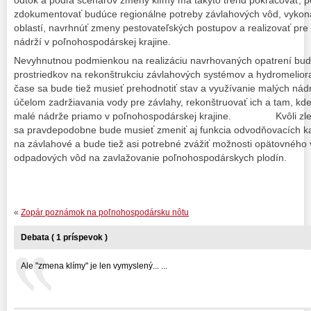
odtok a podľa scenárov zmeny klímy má takýto trend pokračovať, 
zdokumentovať budúce regionálne potreby závlahových vôd, vykona
oblastí, navrhnúť zmeny pestovateľských postupov a realizovať pre
nádrží v poľnohospodárskej krajine.
Nevyhnutnou podmienkou na realizáciu navrhovaných opatrení bud
prostriedkov na rekonštrukciu závlahových systémov a hydromelior
čase sa bude tiež musieť prehodnotiť stav a využívanie malých nád
účelom zadržiavania vody pre závlahy, rekonštruovať ich a tam, kd
malé nádrže priamo v poľnohospodárskej krajine. Kvôli zlepše
sa pravdepodobne bude musieť zmeniť aj funkcia odvodňovacích k
na závlahové a bude tiež asi potrebné zvážiť možnosti opätovného 
odpadových vôd na zavlažovanie poľnohospodárskych plodín.
«
Zopár poznámok na poľnohospodársku nôtu
Debata ( 1 príspevok )
Ale "zmena klímy" je len vymyslený... ...