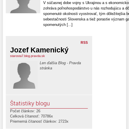
V súčasnej dobe vojny s Ukrajinou a s ekonomickou
zohráva poľnohospodárstvo u nás rozhodujúcu a dô
spomenuté okolnosti vyostrovať, tým dôležitejšia b
sebestačnosti Slovenska a tiež porastie význam g
spomenutých [...]
RSS
Jozef Kamenický
starosta7.blog.pravda.sk
Len ďalšia Blog - Pravda
stránka
Štatistiky blogu
Počet článkov: 26
Celková čítanosť: 70786x
Priemerná čítanosť článkov: 2723x